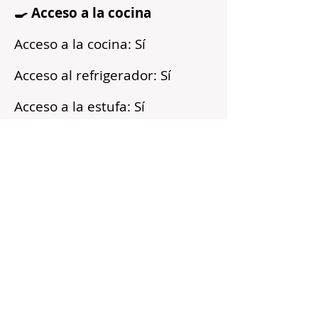
🍳 Acceso a la cocina
Acceso a la cocina: Sí
Acceso al refrigerador: Sí
Acceso a la estufa: Sí
Microondas: Sí
Acceso a los armarios: Sí
Reflejos
Recién pintado
Barrio tranquilo
Cerca del transporte público
Servicios incluidos
Sin fianza