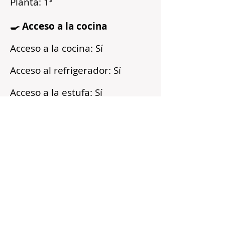
Planta: 1ª
🍳 Acceso a la cocina
Acceso a la cocina: Sí
Acceso al refrigerador: Sí
Acceso a la estufa: Sí
Microondas: Sí
Acceso a los armarios: Sí
Reflejos
Recién pintado
Barrio tranquilo
Cerca del transporte público
Servicios incluidos