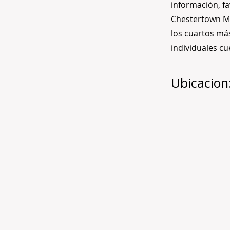
información, f
Chestertown MD
los cuartos má
individuales c
Ubicacion