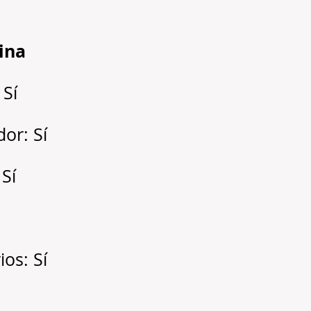
cina
 Sí
dor: Sí
 Sí
os: Sí