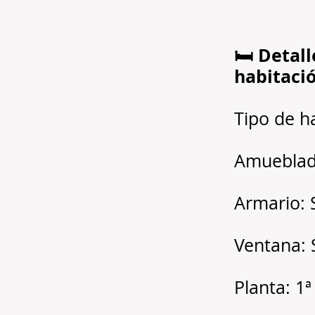
🛏️ Detall
habitaci
Tipo de h
Amueblad
Armario: 
Ventana: 
Planta: 1ª