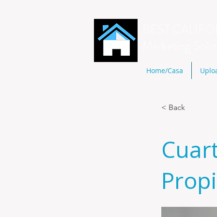
BEST CALIFO
Marketing Solu
Home/Casa
Uplo
< Back
Cuar
Prop