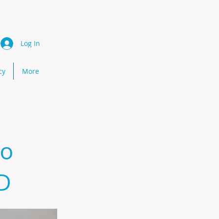
Log In
cy
More
ño
D