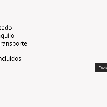
ntado
nquilo
transporte
incluidos
Envi