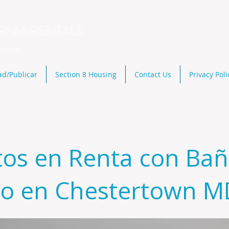
RNIA RENTALS
tions
ad/Publicar
Section 8 Housing
Contact Us
Privacy Poli
tos en Renta con Ba
io en Chestertown M