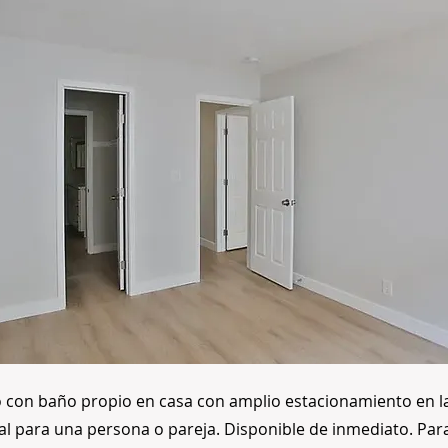
o con baño propio en casa con amplio estacionamiento en la
al para una persona o pareja. Disponible de inmediato. Pa