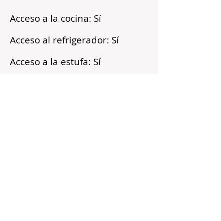
Acceso a la cocina: Sí
Acceso al refrigerador: Sí
Acceso a la estufa: Sí
Microondas: Sí
Acceso a los armarios: Sí
Reflejos
Recién pintado
Barrio tranquilo
Cerca del transporte público
Servicios incluidos
Sin fianza