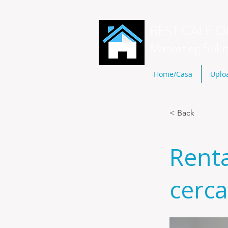
BEST CALIFO
Marketing Solu
Home/Casa
Uplo
< Back
Rent
cerc