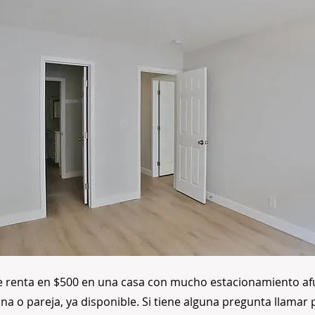
e renta en $500 en una casa con mucho estacionamiento afu
a o pareja, ya disponible. Si tiene alguna pregunta llamar