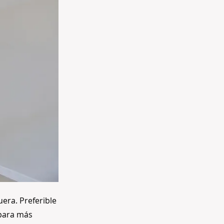
era. Preferible
 para más