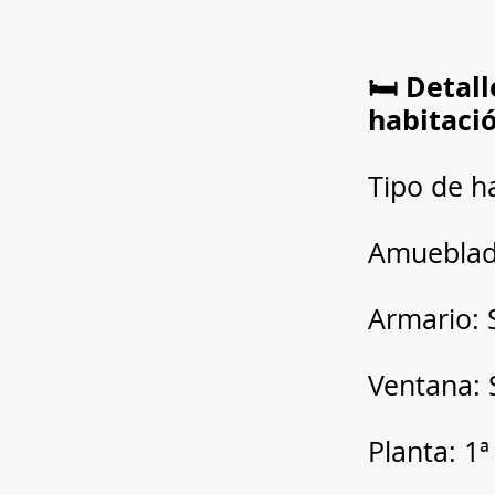
🛏️ Detall
habitaci
Tipo de h
Amueblad
Armario: 
Ventana: 
Planta: 1ª