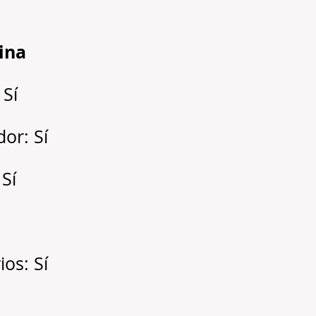
cina
 Sí
dor: Sí
 Sí
os: Sí