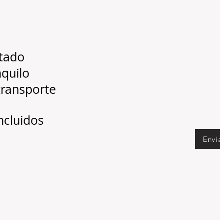
ntado
nquilo
transporte
incluidos
Envi