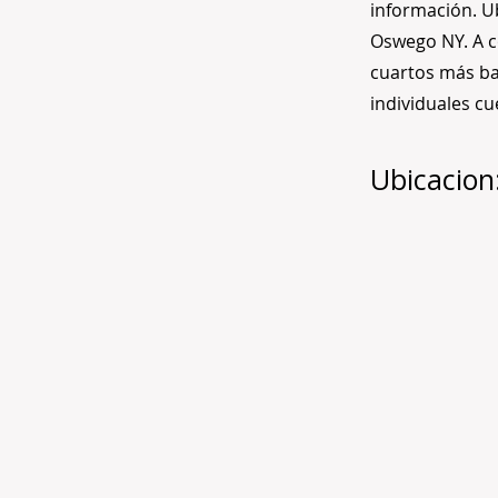
información. U
Oswego NY. A c
cuartos más ba
individuales c
Ubicacion