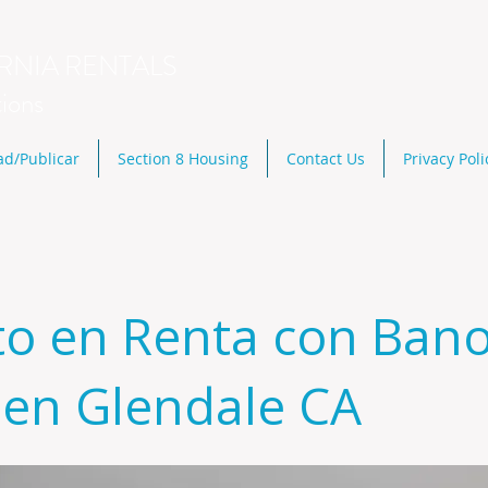
RNIA RENTALS
tions
ad/Publicar
Section 8 Housing
Contact Us
Privacy Poli
to en Renta con Ban
 en Glendale CA