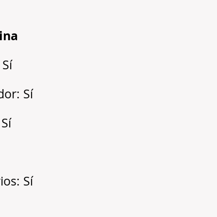
cina
 Sí
dor: Sí
 Sí
os: Sí