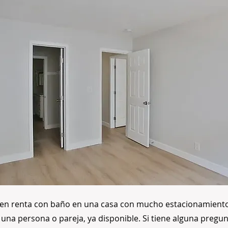
en renta con baño en una casa con mucho estacionamiento
 una persona o pareja, ya disponible. Si tiene alguna pregu