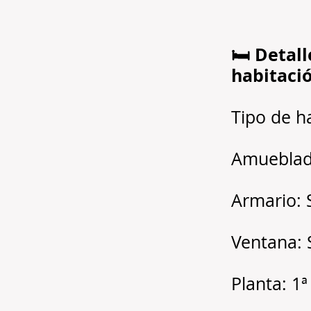
🛏️ Detall
habitaci
Tipo de h
Amueblad
Armario: 
Ventana: 
Planta: 1ª