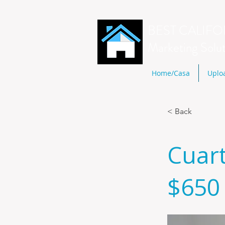
BEST CALIFO
Marketing Solu
Home/Casa
Uplo
< Back
Cuar
$650