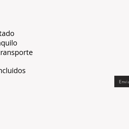
ntado
nquilo
transporte
incluidos
Envi