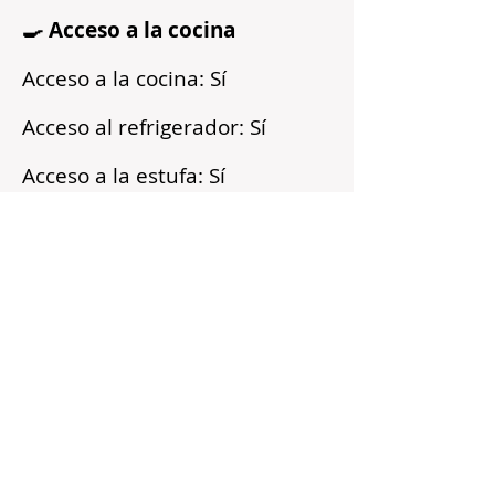
🍳 Acceso a la cocina
Acceso a la cocina: Sí
Acceso al refrigerador: Sí
Acceso a la estufa: Sí
Microondas: Sí
Acceso a los armarios: Sí
Reflejos
Recién pintado
Barrio tranquilo
Cerca del transporte público
Servicios incluidos
Sin fianza