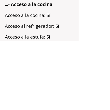
🍳 Acceso a la cocina
Acceso a la cocina: Sí
Acceso al refrigerador: Sí
Acceso a la estufa: Sí
Microondas: Sí
Acceso a los armarios: Sí
Reflejos
Recién pintado
Barrio tranquilo
Cerca del transporte público
Servicios incluidos
Sin fianza