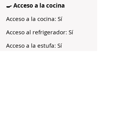
🍳 Acceso a la cocina
Acceso a la cocina: Sí
Acceso al refrigerador: Sí
Acceso a la estufa: Sí
Microondas: Sí
Acceso a los armarios: Sí
Reflejos
Recién pintado
Barrio tranquilo
Cerca del transporte público
Servicios incluidos
Sin fianza