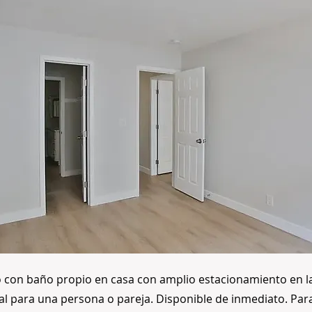
o con baño propio en casa con amplio estacionamiento en la
al para una persona o pareja. Disponible de inmediato. Pa