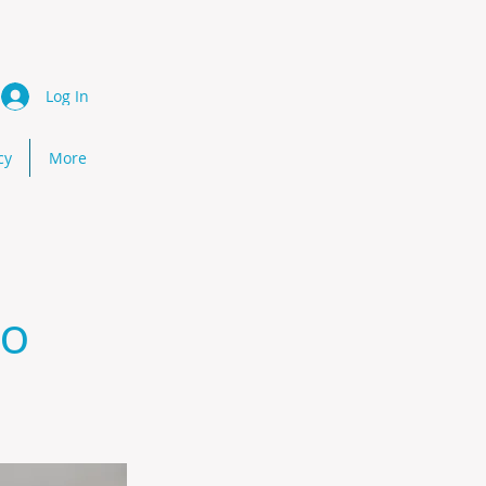
Log In
cy
More
ño