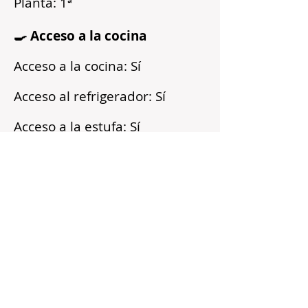
Planta: 1ª
🍳 Acceso a la cocina
Acceso a la cocina: Sí
Acceso al refrigerador: Sí
Acceso a la estufa: Sí
Microondas: Sí
Acceso a los armarios: Sí
Reflejos
Recién pintado
Barrio tranquilo
Cerca del transporte público
Servicios incluidos