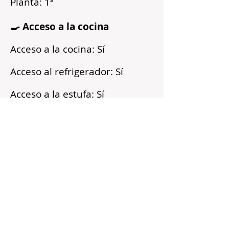
Planta: 1ª
🍳 Acceso a la cocina
Acceso a la cocina: Sí
Acceso al refrigerador: Sí
Acceso a la estufa: Sí
Microondas: Sí
Acceso a los armarios: Sí
Reflejos
Recién pintado
Barrio tranquilo
Cerca del transporte público
Servicios incluidos