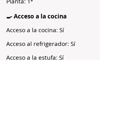
Planta: 1ª
🍳 Acceso a la cocina
Acceso a la cocina: Sí
Acceso al refrigerador: Sí
Acceso a la estufa: Sí
Microondas: Sí
Acceso a los armarios: Sí
Reflejos
Recién pintado
Barrio tranquilo
Cerca del transporte público
Servicios incluidos