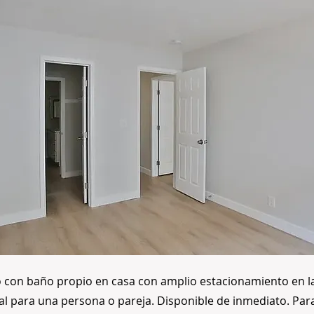
o con baño propio en casa con amplio estacionamiento en la
al para una persona o pareja. Disponible de inmediato. Pa