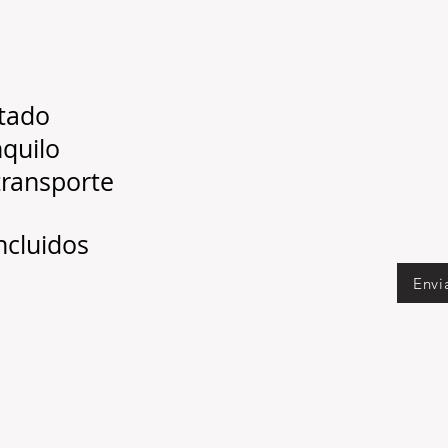
ntado
nquilo
transporte
incluidos
Envi