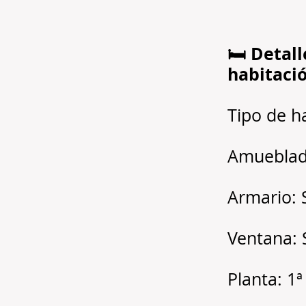
🛏️ Detall
habitaci
Tipo de h
Amueblad
Armario: 
Ventana: 
Planta: 1ª