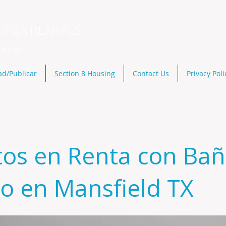
RNIA RENTALS
tions
ad/Publicar
Section 8 Housing
Contact Us
Privacy Poli
tos en Renta con Ba
o en Mansfield TX