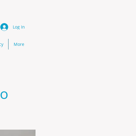
Log In
cy
More
ño