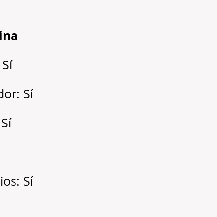
cina
 Sí
dor: Sí
 Sí
os: Sí