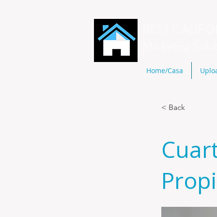
BEST CALIFO
Marketing Solu
Home/Casa
Uplo
< Back
Cuar
Propi