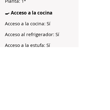
Planta: 1ª
🍳 Acceso a la cocina
Acceso a la cocina: Sí
Acceso al refrigerador: Sí
Acceso a la estufa: Sí
Microondas: Sí
Acceso a los armarios: Sí
Reflejos
Recién pintado
Barrio tranquilo
Cerca del transporte público
Servicios incluidos