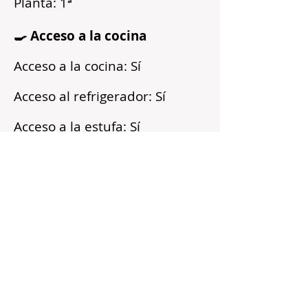
Planta: 1ª
🍳 Acceso a la cocina
Acceso a la cocina: Sí
Acceso al refrigerador: Sí
Acceso a la estufa: Sí
Microondas: Sí
Acceso a los armarios: Sí
Reflejos
Recién pintado
Barrio tranquilo
Cerca del transporte público
Servicios incluidos