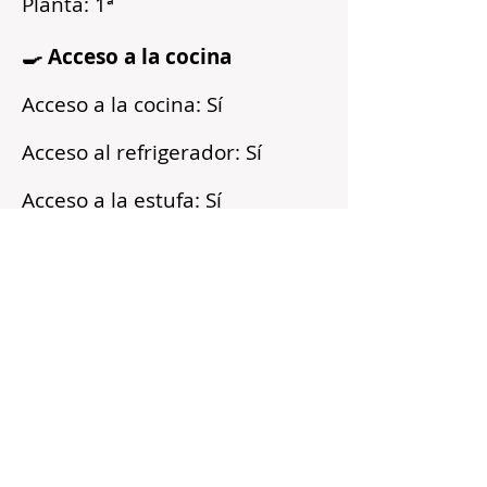
Planta: 1ª
🍳 Acceso a la cocina
Acceso a la cocina: Sí
Acceso al refrigerador: Sí
Acceso a la estufa: Sí
Microondas: Sí
Acceso a los armarios: Sí
Reflejos
Recién pintado
Barrio tranquilo
Cerca del transporte público
Servicios incluidos