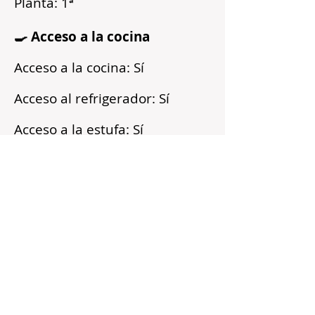
Planta: 1ª
🍳 Acceso a la cocina
Acceso a la cocina: Sí
Acceso al refrigerador: Sí
Acceso a la estufa: Sí
Microondas: Sí
Acceso a los armarios: Sí
Reflejos
Recién pintado
Barrio tranquilo
Cerca del transporte público
Servicios incluidos