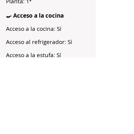
Planta: 1ª
🍳 Acceso a la cocina
Acceso a la cocina: Sí
Acceso al refrigerador: Sí
Acceso a la estufa: Sí
Microondas: Sí
Acceso a los armarios: Sí
Reflejos
Recién pintado
Barrio tranquilo
Cerca del transporte público
Servicios incluidos