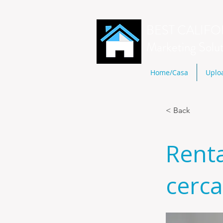
BEST CALIFO
Marketing Solu
Home/Casa
Uplo
< Back
Rent
cerc