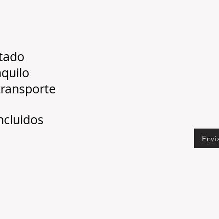
ntado
nquilo
transporte
incluidos
Envi