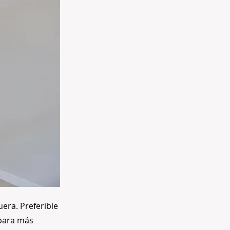
era. Preferible
 para más