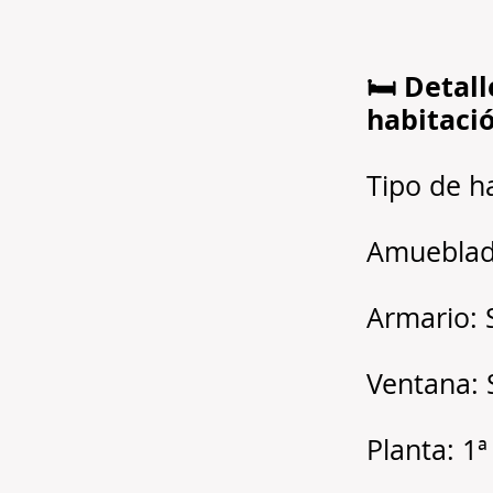
🛏️ Detall
habitaci
Tipo de h
Amueblad
Armario: 
Ventana: 
Planta: 1ª