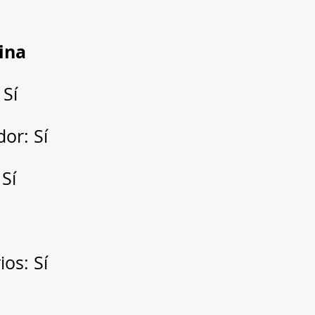
cina
 Sí
dor: Sí
 Sí
os: Sí