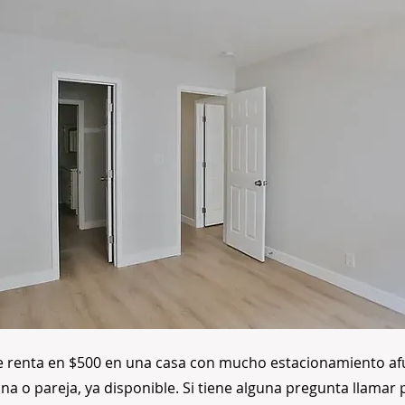
e renta en $500 en una casa con mucho estacionamiento afu
a o pareja, ya disponible. Si tiene alguna pregunta llamar