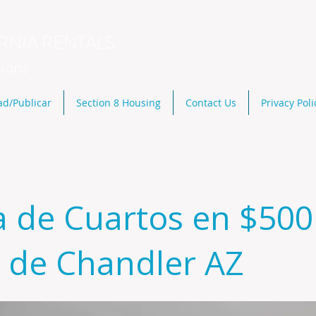
RNIA RENTALS
tions
ad/Publicar
Section 8 Housing
Contact Us
Privacy Poli
a de Cuartos en $500
a de Chandler AZ