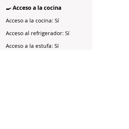
🍳 Acceso a la cocina
Acceso a la cocina: Sí
Acceso al refrigerador: Sí
Acceso a la estufa: Sí
Microondas: Sí
Acceso a los armarios: Sí
Reflejos
Recién pintado
Barrio tranquilo
Cerca del transporte público
Servicios incluidos
Sin fianza