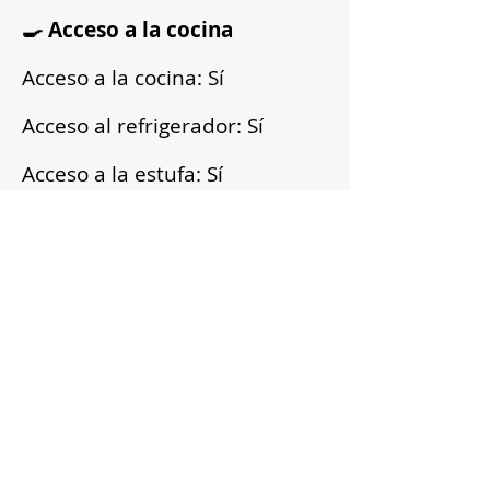
🍳 Acceso a la cocina
Acceso a la cocina: Sí
Acceso al refrigerador: Sí
Acceso a la estufa: Sí
Microondas: Sí
Acceso a los armarios: Sí
Reflejos
Recién pintado
Barrio tranquilo
Cerca del transporte público
Servicios incluidos
Sin fianza