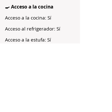
🍳 Acceso a la cocina
Acceso a la cocina: Sí
Acceso al refrigerador: Sí
Acceso a la estufa: Sí
Microondas: Sí
Acceso a los armarios: Sí
Reflejos
Recién pintado
Barrio tranquilo
Cerca del transporte público
Servicios incluidos
Sin fianza