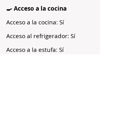
🍳 Acceso a la cocina
Acceso a la cocina: Sí
Acceso al refrigerador: Sí
Acceso a la estufa: Sí
Microondas: Sí
Acceso a los armarios: Sí
Reflejos
Recién pintado
Barrio tranquilo
Cerca del transporte público
Servicios incluidos
Sin fianza