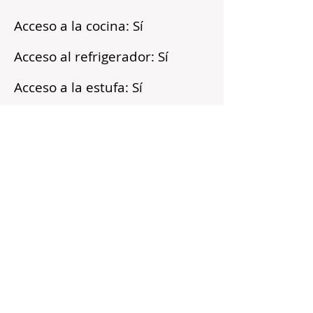
Acceso a la cocina: Sí
Acceso al refrigerador: Sí
Acceso a la estufa: Sí
Microondas: Sí
Acceso a los armarios: Sí
Reflejos
Recién pintado
Barrio tranquilo
Cerca del transporte público
Servicios incluidos
Sin fianza