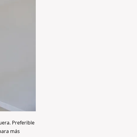
era. Preferible
 para más