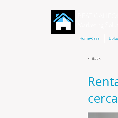
BEST CALIFO
Marketing Solu
Home/Casa
Uplo
< Back
Rent
cerca