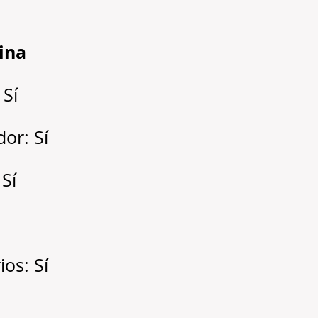
cina
 Sí
dor: Sí
 Sí
os: Sí