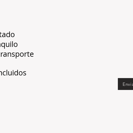
ntado
nquilo
transporte
incluidos
Envi