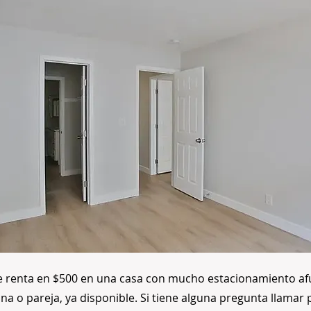
e renta en $500 en una casa con mucho estacionamiento afu
a o pareja, ya disponible. Si tiene alguna pregunta llamar