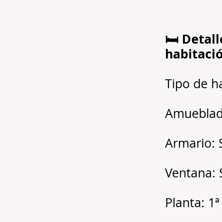
🛏️ Detall
habitaci
Tipo de h
Amueblad
Armario: 
Ventana: 
Planta: 1ª